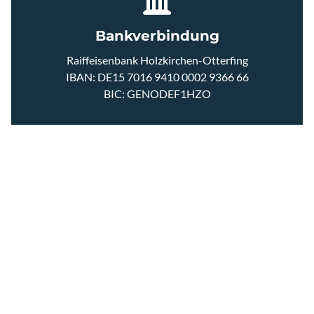
GRAVEL SCHUH
Bankverbindung
RENNRAD SCHUHE
Raiffeisenbank Holzkirchen-Otterfing
IBAN: DE15 7016 9410 0002 9366 66
BIC: GENODEF1HZO
MTB SCHUHE
PFLEGEPRODUKTE
SOCKEN
ÜBERSCHUHE
ÜBER ASSOS SHOP