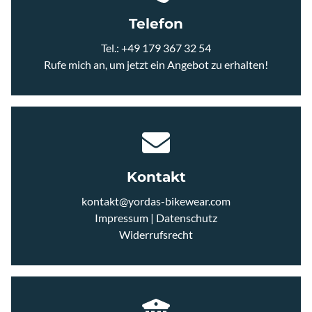
Telefon
JERSEYS
Tel.:
+49 179 367 32 54
Rufe mich an, um jetzt ein Angebot zu erhalten!
ACCESSOIRES
CAPS UND STIRNBÄNDER
EYEWEAR
Kontakt
HANDSCHUHE
kontakt@yordas-bikewear.com
Impressum
|
Datenschutz
Widerrufsrecht
ARM UND BEINLINGE
SCHUHE