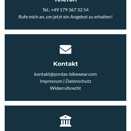
JERSEYS
Tel.:
+49 179 367 32 54
Rufe mich an, um jetzt ein Angebot zu erhalten!
ACCESSOIRES
CAPS UND STIRNBÄNDER
EYEWEAR
Kontakt
kontakt@yordas-bikewear.com
HANDSCHUHE
Impressum
|
Datenschutz
Widerrufsrecht
ARM UND BEINLINGE
SCHUHE