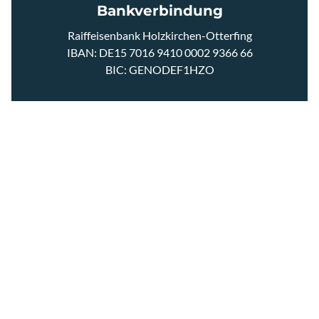
GRAVEL SCHUH
Bankverbindung
Raiffeisenbank Holzkirchen-Otterfing
RENNRAD SCHUHE
IBAN: DE15 7016 9410 0002 9366 66
BIC: GENODEF1HZO
MTB SCHUHE
PFLEGEPRODUKTE
SOCKEN
ÜBERSCHUHE
ÜBER ASSOS SHOP