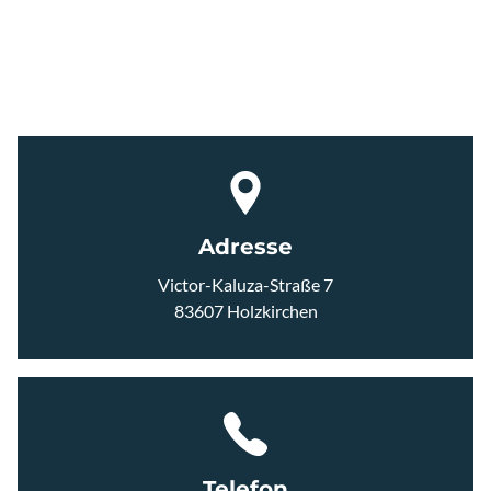
UNTERHEMDEN
SHORTS
JERSEYS
Adresse
HERREN
Victor-Kaluza-Straße 7
83607 Holzkirchen
JACKEN WESTEN
UNTERHEMDEN
SHORTS
Telefon