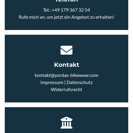
JERSEYS
Tel.:
+49 179 367 32 54
Rufe mich an, um jetzt ein Angebot zu erhalten!
ACCESSOIRES
CAPS UND STIRNBÄNDER
EYEWEAR
Kontakt
kontakt@yordas-bikewear.com
HANDSCHUHE
Impressum
|
Datenschutz
Widerrufsrecht
ARM UND BEINLINGE
SCHUHE