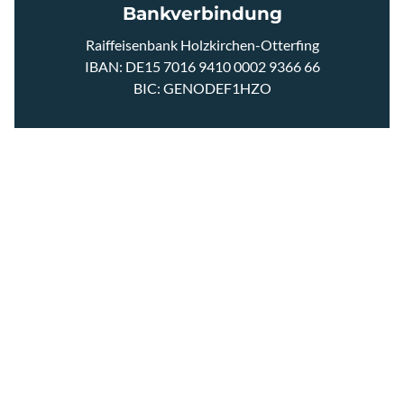
GRAVEL SCHUH
Bankverbindung
Raiffeisenbank Holzkirchen-Otterfing
RENNRAD SCHUHE
IBAN: DE15 7016 9410 0002 9366 66
BIC: GENODEF1HZO
MTB SCHUHE
PFLEGEPRODUKTE
SOCKEN
ÜBERSCHUHE
ÜBER ASSOS SHOP