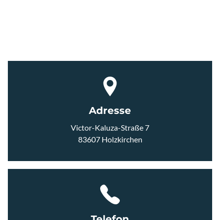
UNTERHEMDEN
SHORTS
JERSEYS
Adresse
HERREN
Victor-Kaluza-Straße 7
83607 Holzkirchen
JACKEN WESTEN
UNTERHEMDEN
SHORTS
Telefon